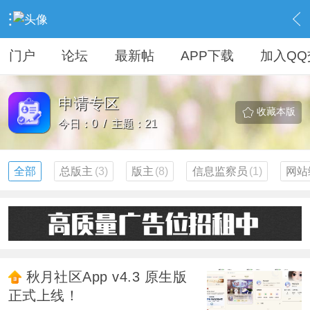
›
社区广场区
›
申请专区
门户
论坛
最新帖
APP下载
加入QQ
申请专区
收藏本版
今日：0 / 主题：21
全部
总版主
(3)
版主
(8)
信息监察员
(1)
网站
秋月社区App v4.3 原生版
正式上线！