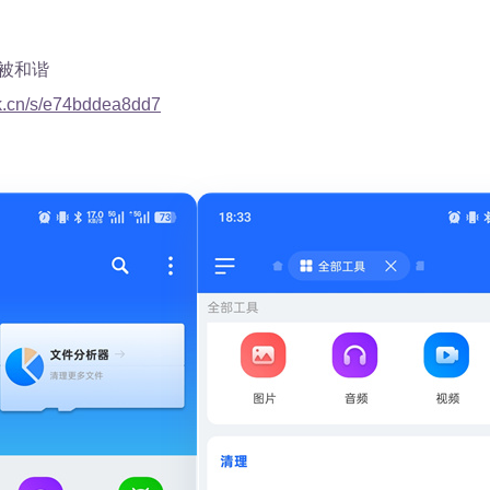
被和谐
rk.cn/s/e74bddea8dd7