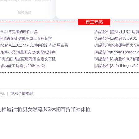
楼主热帖
 电工学习与实操的软件工具
[
精品软件
]
墨应v1.13.1
选上家里的食材 智能生成上百种菜谱
[
精品软件
]
zg电台v3.09.
ger v11.0.1.777 3D室内设计与房屋布局
[
精品软件
]
倪海厦中医大全v2
海量相声小品 海量工具 游戏 壁纸铃声
[
精品软件
]
Koodo Reade
实用的车机桌面 内置应用商店 自定义车机
[
精品软件
]
AI换脸v1.0.2
锁 多功能工具箱 共298个功能
[
精品软件
]
SafariLingo
手机
|
显示全部楼层
棉短袖t恤男女潮流INS休闲百搭半袖体恤