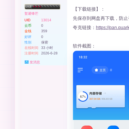
【下载链接】：
暂避锋芒
先保存到网盘再下载，防止
UID
13014
云币
0
夸克链接：
https://pan.qua
社
金钱
359
好评
0
性别
保密
软件截图：
在线时间
33 小时
注册时间
2026-6-28
发消息
区