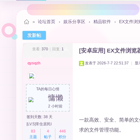
»
论坛首页
›
娱乐分享区
›
精品软件
›
EX文件浏览
发新帖
秋
查看:
370
|
回复:
1
[安卓应用]
EX文件浏览器
qysqzh
发表于 2026-7-7 22:51:37
|
显
TA的每日心情
慵懒
2 小时前
月
签到天数: 38 天
一款高效、安全、简单的文
[LV.5]常住居民I
求的文件管理功能。
83
4
446
主题
帖子
积分