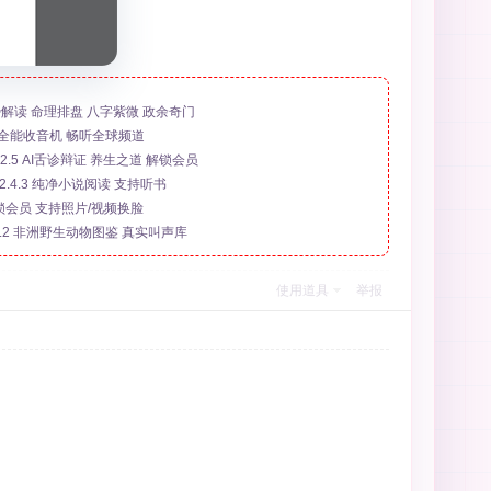
 运势解读 命理排盘 八字紫微 政余奇门
01 全能收音机 畅听全球频道
.5 AI舌诊辩证 养生之道 解锁会员
r v2.4.3 纯净小说阅读 支持听书
 解锁会员 支持照片/视频换脸
 v2.0.2 非洲野生动物图鉴 真实叫声库
使用道具
举报