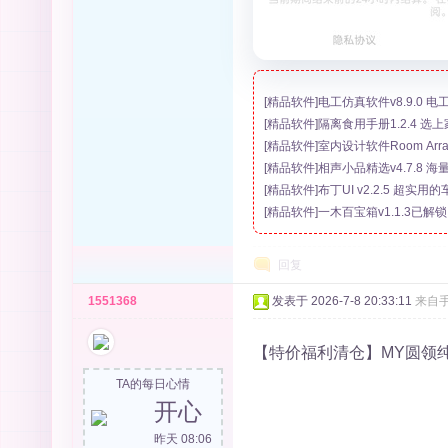
[
精品软件
]
电工仿真软件v8.9.0
[
精品软件
]
隔离食用手册1.2.4 
[
精品软件
]
室内设计软件Room Arran
[
精品软件
]
相声小品精选v4.7.8 
[
精品软件
]
布丁UI v2.2.5 超
[
精品软件
]
一木百宝箱v1.1.3已解
回复
1551368
发表于 2026-7-8 20:33:11
来自
【特价福利清仓】MY圆领纯
TA的每日心情
开心
昨天 08:06