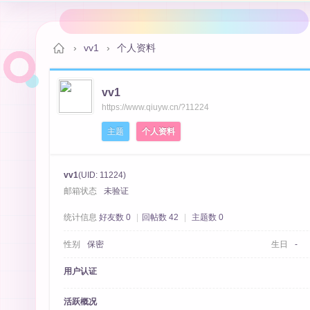
›
vv1
›
个人资料
vv1
秋
https://www.qiuyw.cn/?11224
主题
个人资料
vv1
(UID: 11224)
邮箱状态
未验证
统计信息
好友数 0
|
回帖数 42
|
主题数 0
性别
保密
生日
-
月
用户认证
活跃概况