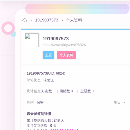
›
1919097573
›
个人资料
1919097573
秋
https://www.qiuyw.cn/?6824
主题
个人资料
1919097573
(UID: 6824)
邮箱状态
未验证
统计信息
好友数 1
|
回帖数 81
|
主题数 0
性别
保密
生日
-
月
该会员签到详情
累计签到总天数 :
248
天
本月签到天数 :
0
天