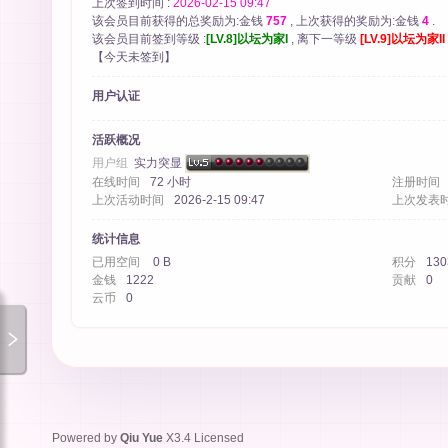
上次签到时间 :
2026-02-15 09:47
该会员目前获得的总奖励为:金钱
757
, 上次获得的奖励为:金钱
4
.
该会员目前签到等级 :
[LV.8]以坛为家I
, 离下一等级
[LV.9]以坛为家II
【
今天未签到
】
用户认证
社
活跃概况
用户组
实力突显
在线时间
72 小时
注册时间
上次活动时间
2026-2-15 09:47
上次发表
统计信息
已用空间
0 B
积分
130
金钱
1222
贡献
0
云币
0
区
Powered by
Qiu Yue
X3.4
Licensed