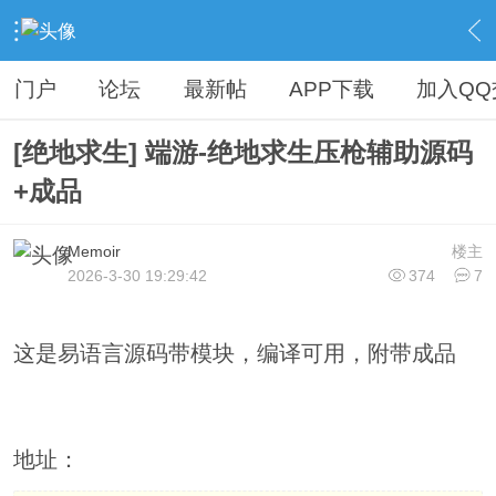
›
热门资源区
›
游戏辅助
›
内容
门户
论坛
最新帖
APP下载
加入QQ
[绝地求生] 端游-绝地求生压枪辅助源码
+成品
Memoir
楼主
2026-3-30 19:29:42
374
7
这是易语言源码带模块，编译可用，附带成品
地址：