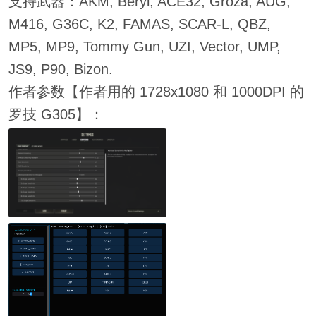
支持武器：AKM, Beryl, ACE32, Groza, AUG,
M416, G36C, K2, FAMAS, SCAR-L, QBZ,
MP5, MP9, Tommy Gun, UZI, Vector, UMP,
JS9, P90, Bizon.
作者参数【作者用的 1728x1080 和 1000DPI 的
罗技 G305】：