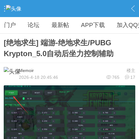
›
热门资源区
›
游戏辅助
›
内容
门户
论坛
最新帖
APP下载
加入QQ
[绝地求生] 端游-绝地求生/PUBG
Krypton_5.0自动后坐力控制辅助
Memoir
楼主
2026-4-18 20:45:46
765
17