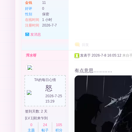
金钱
11
好评
0
性别
保密
在线时间
1 小时
注册时间
2026-7-7
发消息
回复
浑水呀
发表于 2026-7-8 16:05:12
来自
有点意思…………
TA的每日心情
怒
2026-7-25
15:29
签到天数: 2 天
[LV.1]初来乍到
0
24
105
主题
帖子
积分