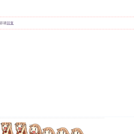
容请
回复