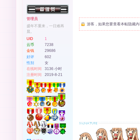
管理员
游客，如果您要查看本帖隐藏内
盛年不重来，一日难再
晨。
社
UID
1
云币
7238
金钱
29686
好评
602
性别
女
在线时间
3136 小时
注册时间
2019-8-21
区