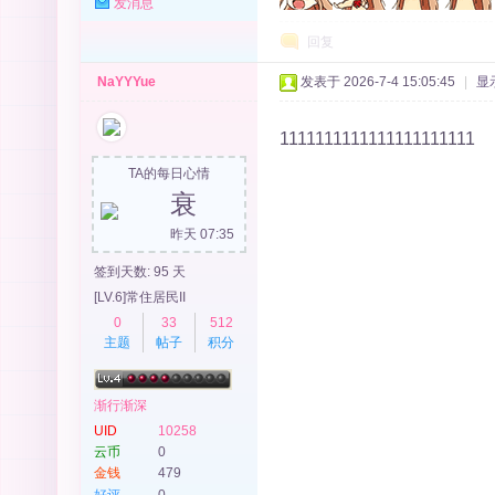
发消息
回复
NaYYYue
发表于 2026-7-4 15:05:45
|
显
1111111111111111111111
TA的每日心情
衰
昨天 07:35
签到天数: 95 天
[LV.6]常住居民II
0
33
512
主题
帖子
积分
渐行渐深
UID
10258
云币
0
金钱
479
好评
0