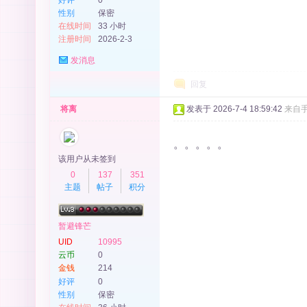
性别
保密
在线时间
33 小时
注册时间
2026-2-3
发消息
回复
将离
发表于 2026-7-4 18:59:42
来自
。。。。。
该用户从未签到
0
137
351
主题
帖子
积分
暂避锋芒
UID
10995
云币
0
金钱
214
好评
0
性别
保密