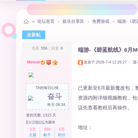
»
论坛首页
›
娱乐分享区
›
免费游戏
›
端游-《碧蓝
发新帖
秋
查看:
556
|
回复:
6
端游-《碧蓝航线》6月M
Memoir
发表于 2026-7-4 12:26:27
|
显
已更新至6月最新魔改包，
TA的每日心情
奋斗
资源内附详细视频教程，包
昨天 08:34
议先查看教程后再操作。
月
签到天数: 1315 天
[LV.10]以坛为家III
地址：
1万
550
5万
主题
帖子
积分