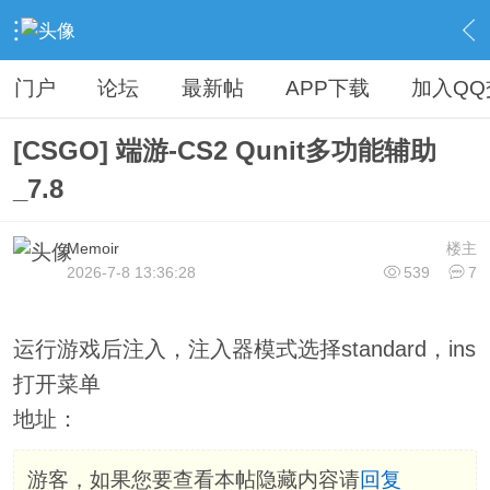
›
热门资源区
›
游戏辅助
›
内容
门户
论坛
最新帖
APP下载
加入QQ
[CSGO] 端游-CS2 Qunit多功能辅助
_7.8
Memoir
楼主
2026-7-8 13:36:28
539
7
运行游戏后注入，注入器模式选择standard，ins
打开菜单
地址：
游客，如果您要查看本帖隐藏内容请
回复