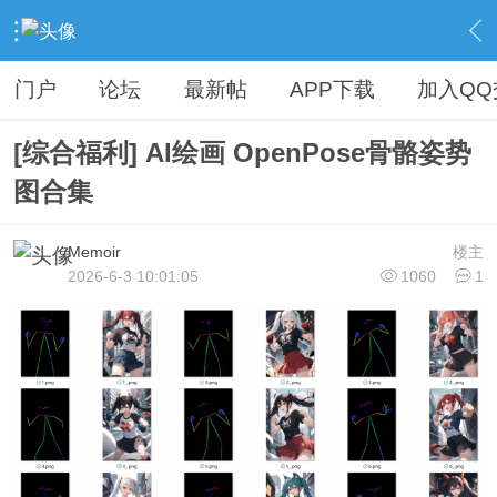
›
娱乐分享区
›
免费福利
›
内容
门户
论坛
最新帖
APP下载
加入QQ
[综合福利] AI绘画 OpenPose骨骼姿势
图合集
Memoir
楼主
2026-6-3 10:01:05
1060
1